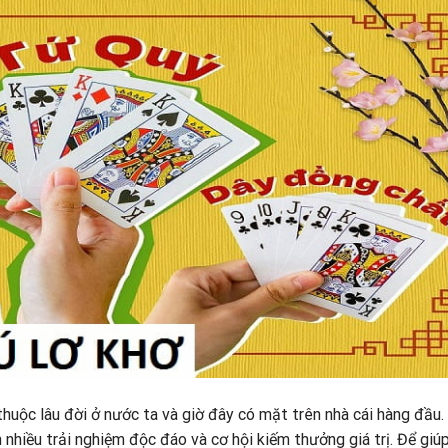
uộc lâu đời ở nước ta và giờ đây có mặt trên nhà cái hàng đầu.
nhiều trải nghiệm độc đáo và cơ hội kiếm thưởng giá trị. Để giú