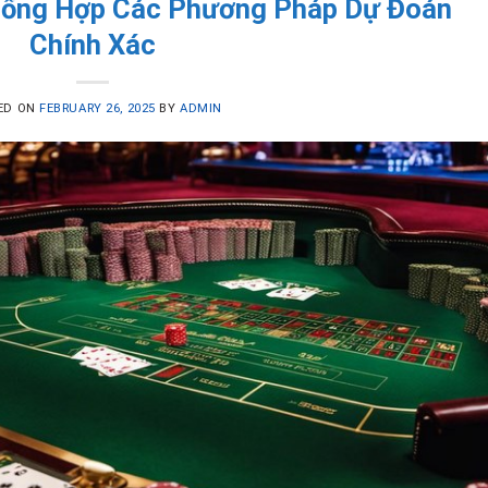
 Tổng Hợp Các Phương Pháp Dự Đoán
Chính Xác
ED ON
FEBRUARY 26, 2025
BY
ADMIN