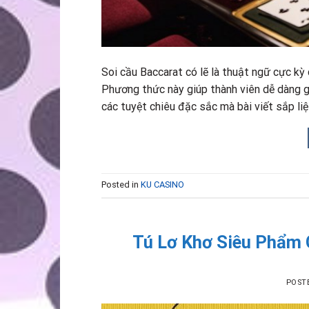
Soi cầu Baccarat có lẽ là thuật ngữ cực kỳ
Phương thức này giúp thành viên dễ dàng g
các tuyệt chiêu đặc sắc mà bài viết sắp liệ
Posted in
KU CASINO
Tú Lơ Khơ Siêu Phẩm 
POST